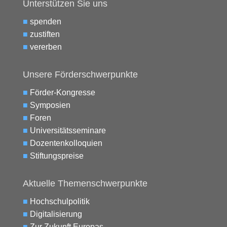
Unterstützen Sie uns
■
spenden
■
zustiften
■
vererben
Unsere Förderschwerpunkte
■
Förder-Kongresse
■
Symposien
■
Foren
■
Universitätsseminare
■
Dozentenkolloquien
■
Stiftungspreise
Aktuelle Themenschwerpunkte
■
Hochschulpolitik
■
Digitalisierung
■
Zur Zukunft Europas