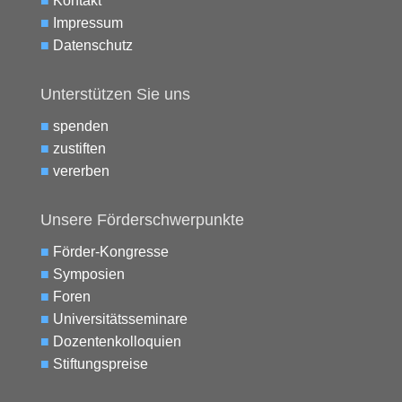
■
Kontakt
■
Impressum
■
Datenschutz
Unterstützen Sie uns
■
spenden
■
zustiften
■
vererben
Unsere Förderschwerpunkte
■
Förder-Kongresse
■
Symposien
■
Foren
■
Universitätsseminare
■
Dozentenkolloquien
■
Stiftungspreise