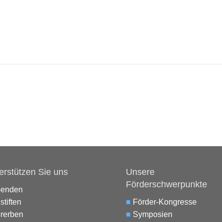
erstützen Sie uns
Unsere
Förderschwerpunkte
penden
stiften
■
Förder-Kongresse
rerben
■
Symposien