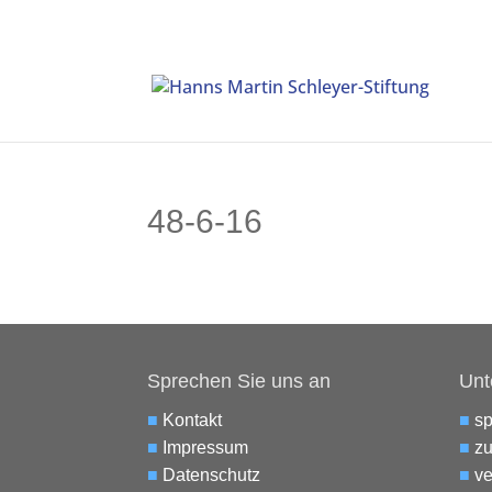
48-6-16
Sprechen Sie uns an
Unt
■
Kontakt
■
s
■
Impressum
■
zu
■
Datenschutz
■
ve