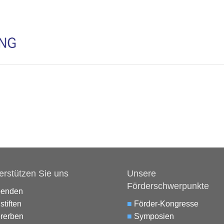
erstützen Sie uns
Unsere
Förderschwerpunkte
penden
stiften
■
Förder-Kongresse
rerben
■
Symposien