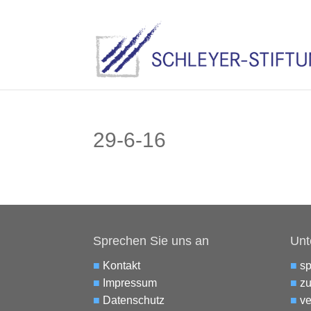
29-6-16
Sprechen Sie uns an
Unt
■
Kontakt
■
s
■
Impressum
■
zu
■
Datenschutz
■
ve