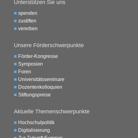
Unterstützen Sie uns
■
spenden
■
zustiften
■
vererben
Unsere Förderschwerpunkte
■
Förder-Kongresse
■
Symposien
■
Foren
■
Universitätsseminare
■
Dozentenkolloquien
■
Stiftungspreise
Aktuelle Themenschwerpunkte
■
Hochschulpolitik
■
Digitalisierung
■
Zur Zukunft Europas