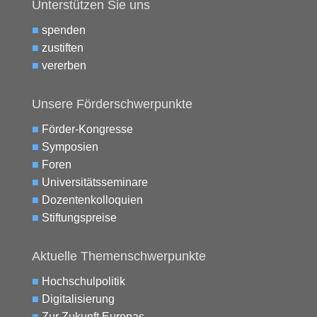
Unterstützen Sie uns
■
spenden
■
zustiften
■
vererben
Unsere Förderschwerpunkte
■
Förder-Kongresse
■
Symposien
■
Foren
■
Universitätsseminare
■
Dozentenkolloquien
■
Stiftungspreise
Aktuelle Themenschwerpunkte
■
Hochschulpolitik
■
Digitalisierung
■
Zur Zukunft Europas