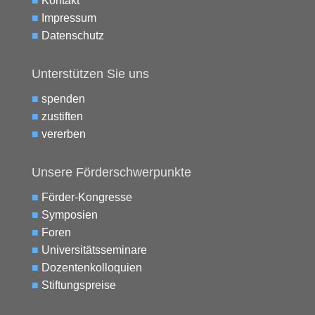
■
Kontakt
■
Impressum
■
Datenschutz
Unterstützen Sie uns
■
spenden
■
zustiften
■
vererben
Unsere Förderschwerpunkte
■
Förder-Kongresse
■
Symposien
■
Foren
■
Universitätsseminare
■
Dozentenkolloquien
■
Stiftungspreise