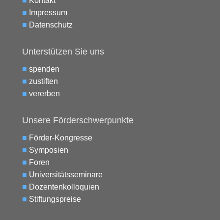
■
Kontakt
■
Impressum
■
Datenschutz
Unterstützen Sie uns
■
spenden
■
zustiften
■
vererben
Unsere Förderschwerpunkte
■
Förder-Kongresse
■
Symposien
■
Foren
■
Universitätsseminare
■
Dozentenkolloquien
■
Stiftungspreise