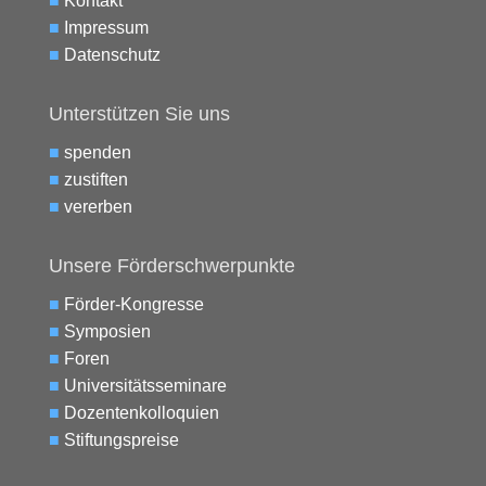
■
Kontakt
■
Impressum
■
Datenschutz
Unterstützen Sie uns
■
spenden
■
zustiften
■
vererben
Unsere Förderschwerpunkte
■
Förder-Kongresse
■
Symposien
■
Foren
■
Universitätsseminare
■
Dozentenkolloquien
■
Stiftungspreise