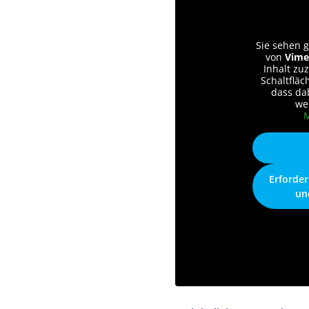
Sie sehen g
von
Vime
Inhalt zuz
Schaltfläc
dass da
we
M
Erforder
un