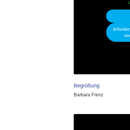
M
Erforder
un
Begrüßung
Barbara Frenz