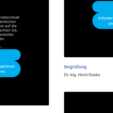
halterinhalt
Erforder
gentlichen
un
Sie auf die
achten Sie,
anbieter
en.
en
n
zeptieren
Begrüßung
ren
Dr.-Ing. Horst Nasko