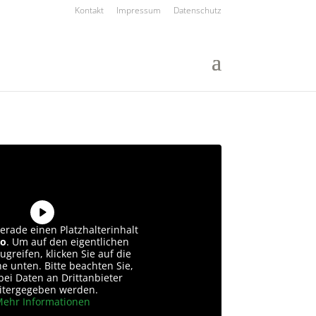
Kontakt
Impressum
Datenschutz
erade einen Platzhalterinhalt
o
. Um auf den eigentlichen
ugreifen, klicken Sie auf die
he unten. Bitte beachten Sie,
bei Daten an Drittanbieter
itergegeben werden.
ehr Informationen