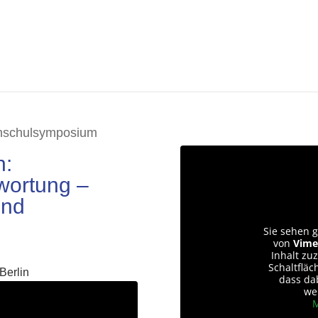
ochschulsymposium
n:
wortung –
und
Sie sehen g
von
Vime
Inhalt zuz
g
Schaltfläc
Berlin
dass da
we
M