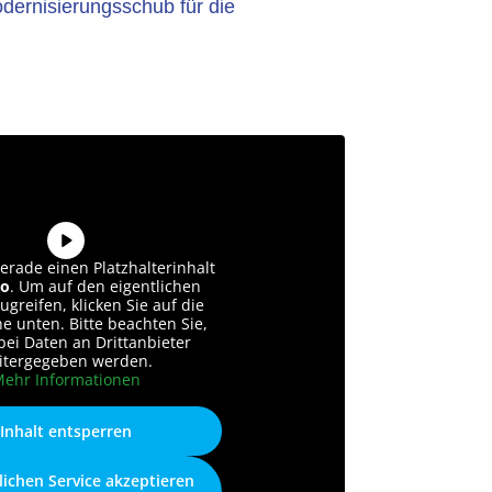
odernisierungsschub für die
erade einen Platzhalterinhalt
o
. Um auf den eigentlichen
ugreifen, klicken Sie auf die
he unten. Bitte beachten Sie,
bei Daten an Drittanbieter
itergegeben werden.
ehr Informationen
Inhalt entsperren
lichen Service akzeptieren