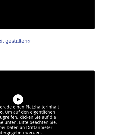
eit gestalten«
erade einen Platzhalterinhalt
o
. Um auf den eigentlichen
ugreifen, klicken Sie auf die
he unten. Bitte beachten Sie,
bei Daten an Drittanbieter
itergegeben werden.