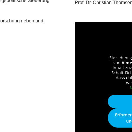
ungspolitische Steuerung
Prof. Dr. Christian Thomse
Forschung geben und
Sie sehen g
von
Vime
Inhalt zuz
Schaltfläc
dass da
we
M
Erforder
un