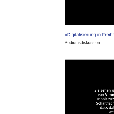
»Digitalisierung in Freih
Podiumsdiskussion
Sie sehen g
von
Vime
Inhalt zuz
Schaltfläc
dass da
we