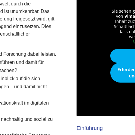
welt durch die
Sie sehen g
und ist unumkehrbar. Das
von
Vime
erung freigesetzt wird, gilt
Inhalt zuz
Schaltfläc
ingend einzusetzen. Dies
dass da
enschaftlicher
we
M
 Forschung dabei leisten,
rführen und damit für
Erforder
 machen?
un
nblick auf die sich
ngen – und damit nicht
tionskraft im digitalen
n nachhaltig und sozial zu
Einführung