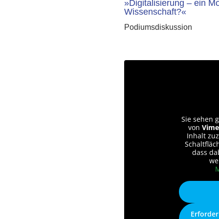
»Digitalisierung – ein M
Wissenschaft?«
Podiumsdiskussion
Sie sehen g
von
Vime
Inhalt zuz
Schaltfläc
dass da
we
M
Erforder