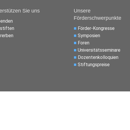
erstützen Sie uns
Unsere
Förderschwerpunkte
penden
stiften
■
Förder-Kongresse
rerben
■
Symposien
■
Foren
■
Universitätsseminare
■
Dozentenkolloquien
■
Stiftungspreise