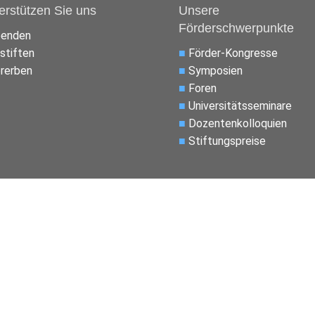
erstützen Sie uns
Unsere
Förderschwerpunkte
penden
stiften
■
Förder-Kongresse
rerben
■
Symposien
■
Foren
■
Universitätsseminare
■
Dozentenkolloquien
■
Stiftungspreise