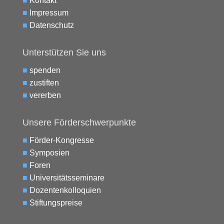
■
Kontakt
■
Impressum
■
Datenschutz
Unterstützen Sie uns
■
spenden
■
zustiften
■
vererben
Unsere Förderschwerpunkte
■
Förder-Kongresse
■
Symposien
■
Foren
■
Universitätsseminare
■
Dozentenkolloquien
■
Stiftungspreise